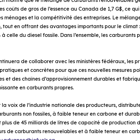
rch montre que le mélange de carburants renouvelables g
les coûts de gros de l’essence au Canada de 1,7 G$, ce q
des ménages et la compétitivité des entreprises. Le mélan
), tout en offrant des avantages importants pour le climat
% à celle du diesel fossile. Dans l’ensemble, les carburant
uera de collaborer avec les ministères fédéraux, les provi
atiques et concrètes pour que ces nouvelles mesures polit
tes et des chaînes d’approvisionnement durables et fabriq
issante en carburants propres.
a voix de l’industrie nationale des producteurs, distribut
burants non fossiles, à faible teneur en carbone et durable
 plus de 45 milliards de litres de capacité de production 
seurs de carburants renouvelables et à faible teneur en c