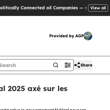
ly Connected oil Companies — not Taxpayers — th
View all
Provided by AGP
Share
l 2025 axé sur les