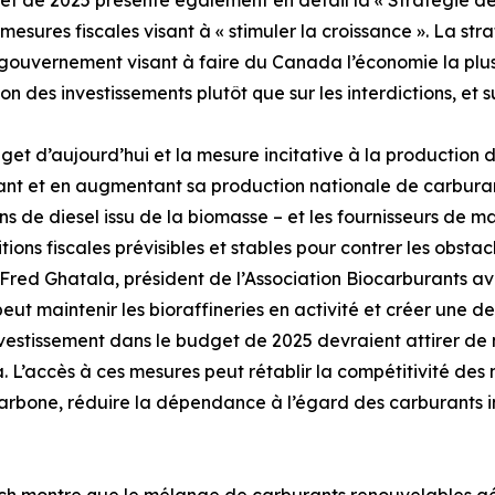
t de 2025 présente également en détail la « Stratégie de
 mesures fiscales visant à « stimuler la croissance ». La str
gouvernement visant à faire du Canada l’économie la plus f
on des investissements plutôt que sur les interdictions, et su
get d’aujourd’hui et la mesure incitative à la production
iant et en augmentant sa production nationale de carburan
s de diesel issu de la biomasse – et les fournisseurs de 
tions fiscales prévisibles et stables pour contrer les obstac
Fred Ghatala, président de l’Association Biocarburants a
t maintenir les bioraffineries en activité et créer une d
vestissement dans le budget de 2025 devraient attirer de
L’accès à ces mesures peut rétablir la compétitivité des
carbone, réduire la dépendance à l’égard des carburants 