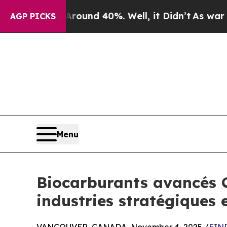
or Around 40%. Well, it Didn’t
As war With Ira
AGP PICKS
Menu
Biocarburants avancés C
industries stratégiques 