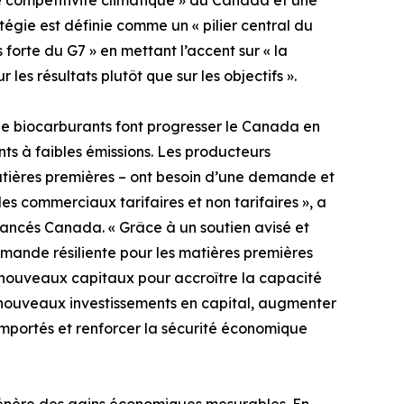
 compétitivité climatique » du Canada et une
atégie est définie comme un « pilier central du
orte du G7 » en mettant l’accent sur « la
r les résultats plutôt que sur les objectifs ».
 de biocarburants font progresser le Canada en
ts à faibles émissions. Les producteurs
matières premières – ont besoin d’une demande et
les commerciaux tarifaires et non tarifaires », a
vancés Canada. « Grâce à un soutien avisé et
emande résiliente pour les matières premières
 nouveaux capitaux pour accroître la capacité
 nouveaux investissements en capital, augmenter
importés et renforcer la sécurité économique