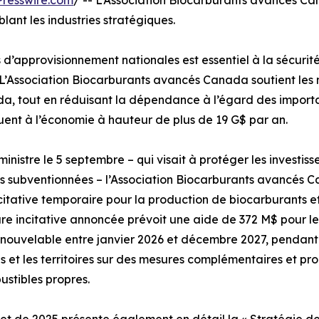
resswire.com
/ -- L’Association Biocarburants avancés C
lant les industries stratégiques.
 d’approvisionnement nationales est essentiel à la sécur
L’Association Biocarburants avancés Canada soutient les m
a, tout en réduisant la dépendance à l’égard des importati
ent à l’économie à hauteur de plus de 19 G$ par an.
inistre le 5 septembre – qui visait à protéger les investis
ns subventionnées – l’Association Biocarburants avancés C
tative temporaire pour la production de biocarburants et
re incitative annoncée prévoit une aide de 372 M$ pour l
enouvelable entre janvier 2026 et décembre 2027, pendant
s et les territoires sur des mesures complémentaires et p
ustibles propres.