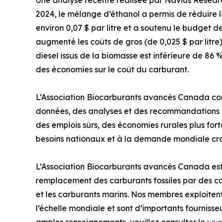
Une analyse récente réalisée par Navius Resea
2024, le mélange d’éthanol a permis de réduire 
environ 0,07 $ par litre et a soutenu le budget 
augmenté les coûts de gros (de 0,025 $ par litre
diesel issus de la biomasse est inférieure de 86 
des économies sur le coût du carburant.
L’Association Biocarburants avancés Canada contin
données, des analyses et des recommandations pr
des emplois sûrs, des économies rurales plus for
besoins nationaux et à la demande mondiale cro
L’Association Biocarburants avancés Canada est l
remplacement des carburants fossiles par des car
et les carburants marins. Nos membres exploitent
l’échelle mondiale et sont d’importants fournis